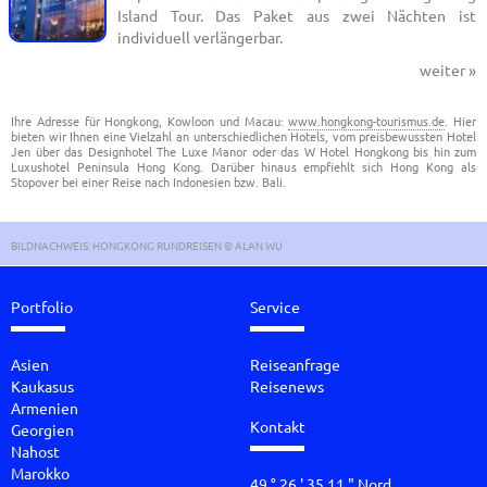
Island Tour. Das Paket aus zwei Nächten ist
individuell verlängerbar.
weiter »
Ihre Adresse für Hongkong, Kowloon und Macau:
www.hongkong-tourismus.de
. Hier
bieten wir Ihnen eine Vielzahl an unterschiedlichen Hotels, vom preisbewussten Hotel
Jen über das Designhotel The Luxe Manor oder das W Hotel Hongkong bis hin zum
Luxushotel Peninsula Hong Kong. Darüber hinaus empfiehlt sich Hong Kong als
Stopover bei einer Reise nach Indonesien bzw. Bali.
BILDNACHWEIS: HONGKONG RUNDREISEN © ALAN WU
Portfolio
Service
Asien
Reiseanfrage
Kaukasus
Reisenews
Armenien
Kontakt
Georgien
Nahost
Marokko
49 ° 26 ' 35.11 " Nord