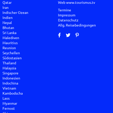
Qatar
Web
www.tourismus.tv
Iran
Termine
Indischer Ozean
Impressum
Indien
Datenschutz
Nepal
Allg. Reisebedingungen
Bhutan
Sri Lanka
Malediven
Mauritius
Reunion
Seychellen
Südostasien
Thailand
Malaysia
Singapore
Indonesien
Indochina
Vietnam
Kambodscha
Laos
Myanmar
Fernost