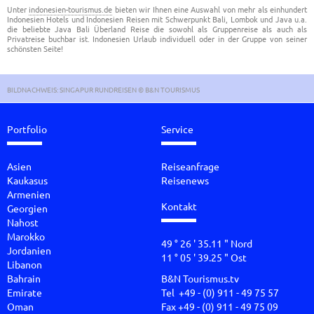
Unter
indonesien-tourismus.de
bieten wir Ihnen eine Auswahl von mehr als einhundert
Indonesien Hotels und Indonesien Reisen mit Schwerpunkt Bali, Lombok und Java u.a.
die beliebte Java Bali Überland Reise die sowohl als Gruppenreise als auch als
Privatreise buchbar ist. Indonesien Urlaub individuell oder in der Gruppe von seiner
schönsten Seite!
BILDNACHWEIS: SINGAPUR RUNDREISEN © B&N TOURISMUS
Portfolio
Service
Asien
Reiseanfrage
Kaukasus
Reisenews
Armenien
Kontakt
Georgien
Nahost
Marokko
49 ° 26 ' 35.11 " Nord
Jordanien
11 ° 05 ' 39.25 " Ost
Libanon
Bahrain
B&N Tourismus.tv
Emirate
Tel +49 - (0) 911 - 49 75 57
Oman
Fax +49 - (0) 911 - 49 75 09